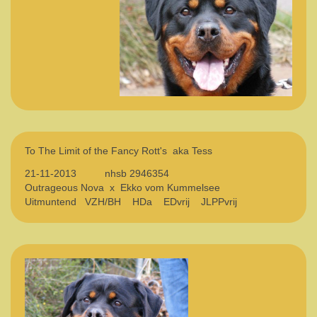
To The Limit of the Fancy Rott's aka Tess
21-11-2013 nhsb 2946354
Outrageous Nova x Ekko vom Kummelsee
Uitmuntend VZH/BH HDa EDvrij JLPPvrij