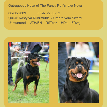
Outrageous Nova of The Fancy Rott's aka Nova
06-08-2009 nhsb 2759752
Quivie Nasty vd Ruhrmuhle x Umbro vom Sittard
Uitmuntend VZH/BH RSTesz HDa EDvrij