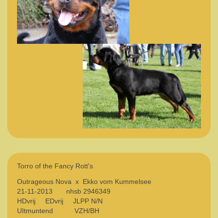
Torro of the Fancy Rott's
Outrageous Nova x Ekko vom Kummelsee
21-11-2013 nhsb 2946349
HDvrij EDvrij JLPP N/N
UItmuntend VZH/BH