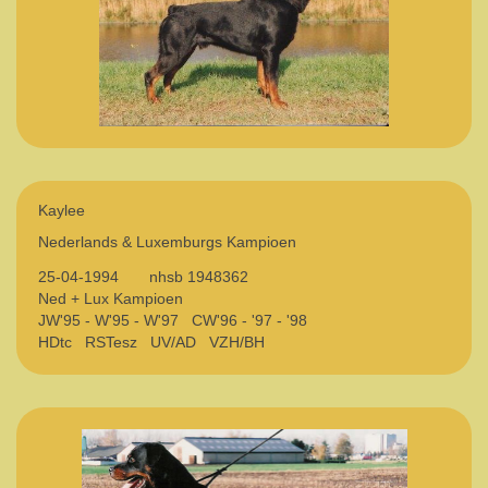
Kaylee
Nederlands & Luxemburgs Kampioen
25-04-1994 nhsb 1948362
Ned + Lux Kampioen
JW'95 - W'95 - W'97 CW'96 - '97 - '98
HDtc RSTesz UV/AD VZH/BH