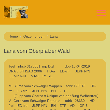
Home
Onze honden
Lana
Lana vom Oberpfalzer Wald
Teef nhsb 3178851 imp Dtsl dob 13-04-2019
DNA profil ISAG 2006 HD-a ED-vrij JLPP N/N
LEMP N/N MAG RST-E
M: Yuma vom Schwaiger Wappen adrk 126018 HD-
frei ED-frei JLPP N/N BH ZTP
(Jupp vom Charco x Unique von der Burg Weibertreu)
V: Gero vom Schwaiger Rathaus adrk 128630 HD-
frei ED-frei JLPP N/N BH ZTP AD IGP-3