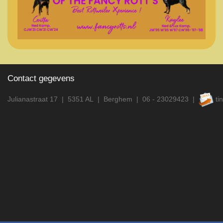
Contact gegevens
Julianastraat 17 | 5351 AL | Berghem |
06 - 23029423 |
ti